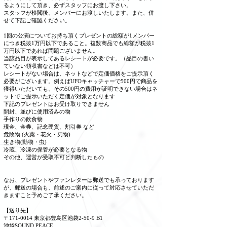
るようにして頂き、必ずスタッフにお渡し下さい。
スタッフが検閲後、メンバーにお渡しいたします。また、併
せて下記ご確認ください。
1回の公演についてお持ち頂くプレゼントの総額が1メンバー
につき税
抜1万円以下であること。複数商品でも総額が税抜1
万円以下であれば問題ございません。
当該品目が表示してあるレシートが必要です。（品目の書い
ていない領収書などは不可）
レシートがない場合は、ネットなどで定価価格をご提示頂く
必要がございます。例えばUFOキャッチャーで500円で商品を
獲得いただいても、その500円の費用が証明できない場合はネ
ットでご提示いただく定価が対象となります
下記のプレゼントはお受け取りできません
​開封、並びに使用済みの物
手作りの飲食物
現金、金券、記念硬貨、割引券 など
危険物 (火薬・花火・刃物)
生き物(動物・虫)
冷蔵、冷凍の保管が必要となる物
その他、運営が受取不可と判断したもの
なお、プレゼン
トやファンレターは郵送でも承っております
が、郵送の場合も、前述のご案内に従って対応させていただ
きますこと予めご了承ください。
​【送り先】
〒171-0014 東京都豊島区池袋2-50-9 B1
池袋SOUND PEACE