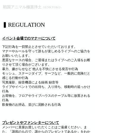
戦国アニマル極楽浄土
-SENKYOKU-
▍REGULATION
イベント会場でのマナーについて
下記行為を一切禁止とさせていただいております。
マナーやルールを守って誰もが楽しめるライブへのご協力を
お願いいたします。
悪質なケースの場合、ご退場またはライブへのご入場をお断
りさせて頂く場合がございます。
暴力、嫌がらせなど 他人を不快にさせる発言や行為
モッシュ、ステージダイブ、サーフなど、一般的に危険だと
感じる行動や行為
写真撮影、録音機器による録画 録音等
ライブやイベントでの出待ち、入り待ち、移動時の追っかけ
行為
お荷物を、フロアやライブハウスのテーブル等に放置される
行為
​飲食物のお持込、並びに泥酔される行為
プレゼントやファンレターについて
メンバーに直接お渡しいただくことはご遠慮ください。ま
た、「誰宛のもので、誰からのプレゼントであるか」をわか