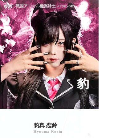
戦国アニマル極楽浄土
-SENKYOKU-
​豹
豹真 恋鈴
Hyouma Korin